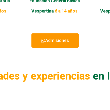
atoria
Educación General Básica
años
Vespertina
6 a 14 años
Vesp
Admisiones
ades y experiencias
en 