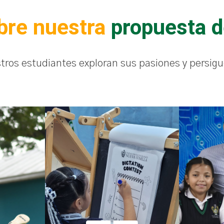
re nuestra
propuesta d
ros estudiantes exploran sus pasiones y persigu
 y
“Una ventana al
n”
“Fut
mundo”
ropiada
Llevar
A través de actividades
s más
práct
lúdicas se crea un amor
irtudes
imagina
natural por el aprendizaje de
ente en
afrontar
los idiomas: inglés y mandarín
y