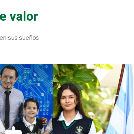
e valor
en sus sueños​
uros talentos”
“Un sueño a lograr”
 sus ideas útiles a la
Brindamos a nuestros
ica, incentivando la
estudiantes herramientas
ción e innovación para
para fortalecer su desarrollo
 un futuro profesional
personal fomentando una
con éxito.
cultura de paz y de prevención.