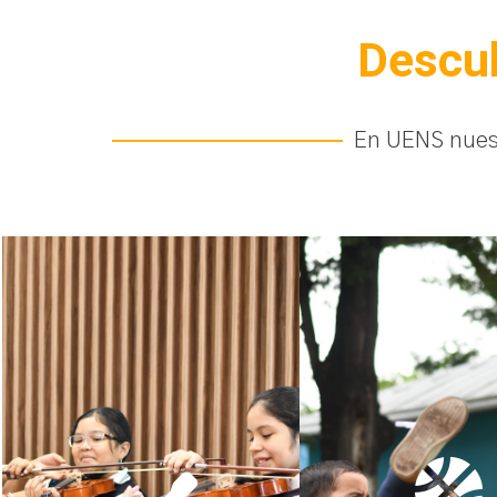
Descub
En UENS nuest
“Disciplina
“Creatividad al
recreació
máximo”
Es la herramienta ap
El aprendizaje de las artes y la
para enseñar a lo
música enriquece el espíritu,
jóvenes, valores y v
estimula la imaginación y
influyendo positivam
proporciona a los estudiantes
sus actitudes 