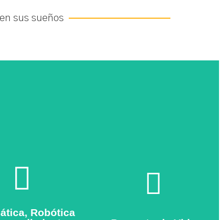
en sus sueños​
“Un sueño a
uros talentos”
lograr”
 sus ideas útiles a la
Brindamos a nuestros
ica, incentivando la
estudiantes herramientas para
ción e innovación para
fortalecer su desarrollo
r un futuro profesional
personal fomentando una
con éxito.
cultura de paz y de
prevención.
Ver Galería
Ver Galería
ática, Robótica