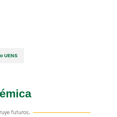
l
co UENS
démica
ruye futuros.