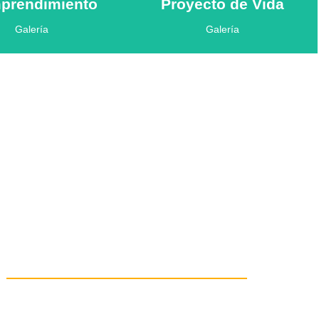
prendimiento
Proyecto de Vida
Galería
Galería
a