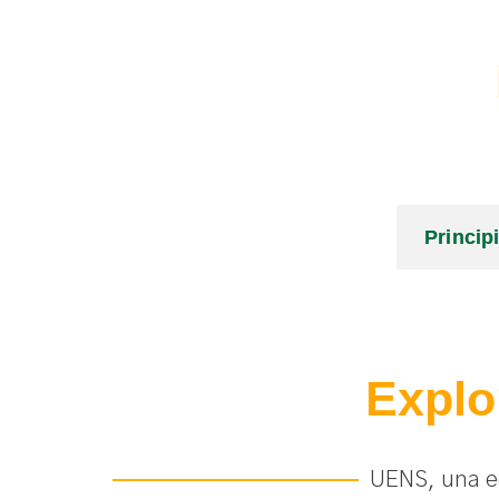
Princip
Explo
UENS, una ed