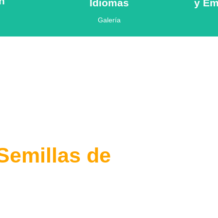
n
Idiomas
y Em
Galería
Semillas de
excelenci
¿Qué significa UENS para las familias/ex estudiantes?